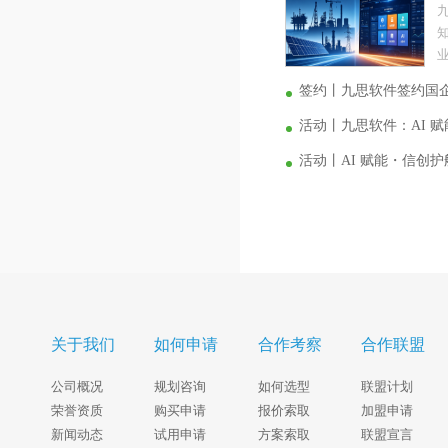
业
签约丨九思软件签约国
活动丨九思软件：AI 
活动丨AI 赋能・信创
关于我们
如何申请
合作考察
合作联盟
公司概况
规划咨询
如何选型
联盟计划
荣誉资质
购买申请
报价索取
加盟申请
新闻动态
试用申请
方案索取
联盟宣言