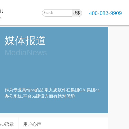
们
400-082-9909
s
媒体报道
MediaNews
作为专业高端oa的品牌,九思软件在集团OA,集团oa
办公系统,平台oa建设方面有绝对优势
EO语录
用户心声