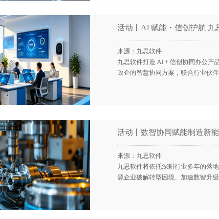
活动丨AI 赋能・信创护航 九
来源：九思软件
九思软件打造 AI + 信创协同办
政企的智慧协同方案，联合行业伙伴
活动丨数智协同赋能制造新能
来源：九思软件
九思软件将依托深耕行业多年的落地
源企业破解转型困境、加速数智升级