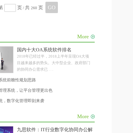
GO
第
页
共
页
/
260
More
级
国内十大OA系统软件排名
2018年已经过半，2018上半年呈现OA大项
目越来越多的势头。大中型企业、政府部门
的协同办公需求已 . . .
系统前瞻性规划思路
公管理系统，让平台管理更出色
系统，数字化管理即刻来袭
More
级
九思软件：IT行业数字化协同办公解决方案