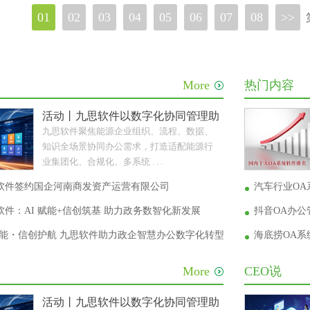
01
02
03
04
05
06
07
08
>>
More
热门内容
活动丨九思软件以数字化协同管理助力能源企业转型升
九思软件聚焦能源企业组织、流程、数据、
知识全场景协同办公需求，打造适配能源行
业集团化、合规化、多系统 . . .
软件签约国企河南商发资产运营有限公司
汽车行业OA
件：AI 赋能+信创筑基 助力政务数智化新发展
抖音OA办
 赋能・信创护航 九思软件助力政企智慧办公数字化转型
海底捞OA
More
CEO说
活动丨九思软件以数字化协同管理助力能源企业转型升