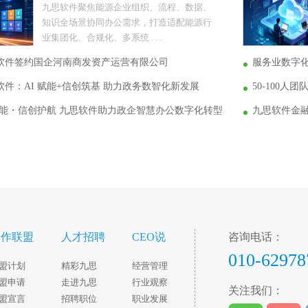
九思软件聚焦能源企业组织、流程、数据、
知识全场景协同办公需求，打造适配能源行
业集团化、合规化、多系统 . . .
软件签约国企河南商发资产运营有限公司
服务业数字
件：AI 赋能+信创筑基 助力政务数智化新发展
50-100
 赋能・信创护航 九思软件助力政企智慧办公数字化转型
九思软件金
合作联盟
人才招聘
CEO说
咨询电话：
010-62978
盟计划
精彩九思
经营管理
盟申请
走进九思
行业观察
关注我们：
盟宣言
招聘职位
职业发展