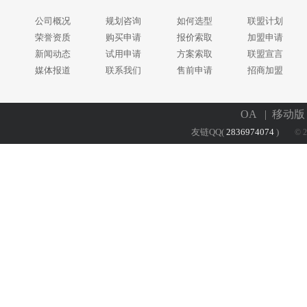
公司概况
规划咨询
如何选型
联盟计划
荣誉资质
购买申请
报价索取
加盟申请
新闻动态
试用申请
方案索取
联盟宣言
媒体报道
联系我们
售前申请
招商加盟
OA
| 移动
友链QQ(
2836974074
)
© 