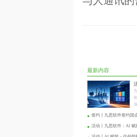
与人通讯的
最新内容
业
签约丨九思软件签约国
活动丨九思软件：AI 
活动丨AI 赋能・信创