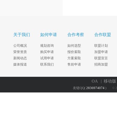
关于我们
如何申请
合作考察
合作联盟
公司概况
规划咨询
如何选型
联盟计划
荣誉资质
购买申请
报价索取
加盟申请
新闻动态
试用申请
方案索取
联盟宣言
媒体报道
联系我们
售前申请
招商加盟
OA
| 移动
友链QQ(
2836974074
)
© 