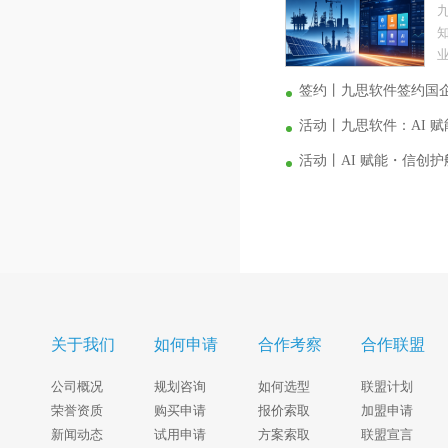
业
签约丨九思软件签约国
活动丨九思软件：AI 
活动丨AI 赋能・信创
关于我们
如何申请
合作考察
合作联盟
公司概况
规划咨询
如何选型
联盟计划
荣誉资质
购买申请
报价索取
加盟申请
新闻动态
试用申请
方案索取
联盟宣言