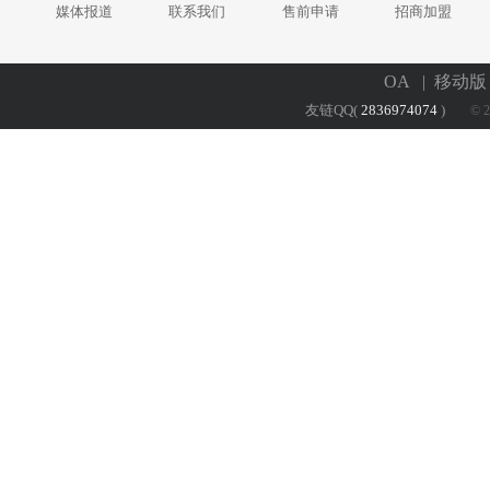
媒体报道
联系我们
售前申请
招商加盟
OA
| 移动
友链QQ(
2836974074
)
© 