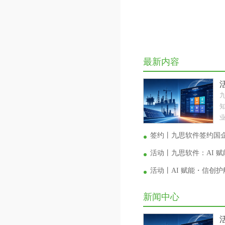
最新内容
业
签约丨九思软件签约国
活动丨九思软件：AI 
活动丨AI 赋能・信创
新闻中心