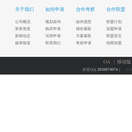
关于我们
如何申请
合作考察
合作联盟
公司概况
规划咨询
如何选型
联盟计划
荣誉资质
购买申请
报价索取
加盟申请
新闻动态
试用申请
方案索取
联盟宣言
媒体报道
联系我们
售前申请
招商加盟
OA
| 移动
友链QQ(
2836974074
)
© 