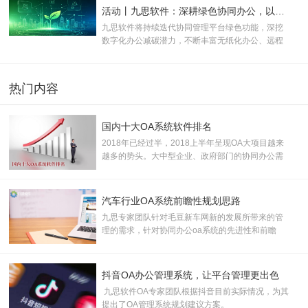
活动丨九思软件：深耕绿色协同办公，以数字化方案助推企业双碳转型
九思软件将持续迭代协同管理平台绿色功能，深挖
数字化办公减碳潜力，不断丰富无纸化办公、远程
协同等低碳应用场景，助力更多企业落地绿色办公
模式。
热门内容
国内十大OA系统软件排名
2018年已经过半，2018上半年呈现OA大项目越来
越多的势头。大中型企业、政府部门的协同办公需
求已开始全面爆发。据了解，约有千亿潜在OA市
场，加之中小企业市场需求逐步释放，市场空间巨
大， 产业前景广阔。
汽车行业OA系统前瞻性规划思路
九思专家团队针对毛豆新车网新的发展所带来的管
理的需求，针对协同办公oa系统的先进性和前瞻
性，提出了协同oa办公系统规划建议
抖音OA办公管理系统，让平台管理更出色
九思软件OA专家团队根据抖音目前实际情况，为其
提出了OA管理系统规划建议方案。