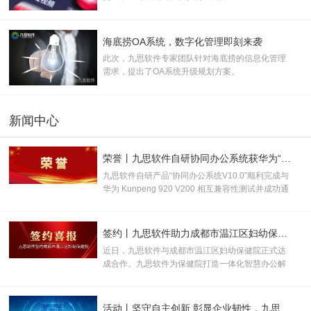
海底捞OA系统，数字化管理即刻来袭
此次，九思软件专家团队针对海底捞的信息化管理
需求，提出了OA系统升级规划方案。
新闻中心
荣誉丨九思软件自研协同办公系统获华为“鲲鹏技术认证书”！
九思软件自研产品“协同办公系统V10.0”顺利完成与
华为 Kunpeng 920 V200 相互兼容性测试并成功通
过认证，取得“鲲鹏技术认证书”，并被授
予“KUNPENG COMPATIBLE 证书及认证徽标的使
用权”。
签约丨九思软件助力成都市温江区妇幼保健院数智化升级
近日，九思软件与成都市温江区妇幼保健院正式达
成合作。九思软件为保健院打造一体化智慧办公解
决方案，助力打破办公壁垒、优化管理流程、提升
运营效率，全面推动医院行政管理、运营管控与医
疗服务向数字化、规范化、智能化升级。
活动丨坚守自主创新 彰显企业韧性，九思软件助力产业数实融合