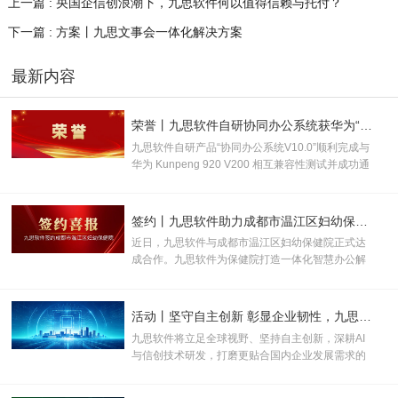
上一篇 : 央国企信创浪潮下，九思软件何以值得信赖与托付？
下一篇 : 方案丨九思文事会一体化解决方案
最新内容
荣誉丨九思软件自研协同办公系统获华为“鲲鹏技术认证书”！
九思软件自研产品“协同办公系统V10.0”顺利完成与
华为 Kunpeng 920 V200 相互兼容性测试并成功通
过认证，取得“鲲鹏技术认证书”，并被授
予“KUNPENG COMPATIBLE 证书及认证徽标的使
用权”。
签约丨九思软件助力成都市温江区妇幼保健院数智化升级
近日，九思软件与成都市温江区妇幼保健院正式达
成合作。九思软件为保健院打造一体化智慧办公解
决方案，助力打破办公壁垒、优化管理流程、提升
运营效率，全面推动医院行政管理、运营管控与医
疗服务向数字化、规范化、智能化升级。
活动丨坚守自主创新 彰显企业韧性，九思软件助力产业数实融合
九思软件将立足全球视野、坚持自主创新，深耕AI
与信创技术研发，打磨更贴合国内企业发展需求的
数智化产品与服务，为新质生产力规模化发展注入
长效数字动能。