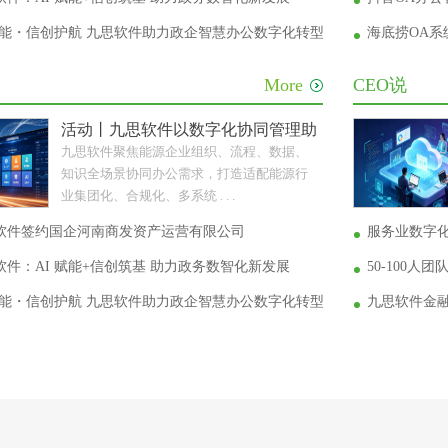
 赋能・信创护航 九思软件助力政企智慧办公数字化转型
海底捞OA
More
CEO说
活动丨九思软件以数字化协同管理助力能源企业转型升
九思软件聚焦能源企业组织、流程、数据、
知识全场景协同办公需求，打造适配能源行
业集团化、合规化、多系统 . . .
软件签约国企河南商发资产运营有限公司
服务业数字
件：AI 赋能+信创筑基 助力政务数智化新发展
50-100
 赋能・信创护航 九思软件助力政企智慧办公数字化转型
九思软件金